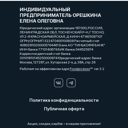
ИНДИВИДУАЛЬНЫЙ
ПРЕДПРИНИМАТЕЛЬ ОРЕШКИНА
ЕЛЕНА ОЛЕГОВНА
Юридический адрес организации 187000, РОССИЯ,
ЛЕНИНГРАДСКАЯ ОБЛ, ТОСНЕНСКИЙ Р-Н, Г ТОСНО,
УЛ 2-Я КРАСНОАРМЕЙСКАЯ, Д 4 ИНН 471601097107
ОГРН/ОГРНИП 322470400100638 Расчетный счет
40802810200005764461 Банк АО "ТИНЬКОФФ БАНК"
ИНН банка 7710140679 БИК банка 044525974
Корреспондентский счет банка
30101810145250000974 Юридический адрес банка
Москва, 127287, ул. Хуторская 2-я, д. 38А, стр. 26
Работает на эффективном ядре
Foodpicásso
ver. 3.2
Политика конфиденциальности
Публичная оферта
Акции, скидки, кэшбэк − в нашем приложении!