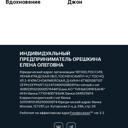
Вдохновение
Джон
ИНДИВИДУАЛЬНЫЙ
ПРЕДПРИНИМАТЕЛЬ ОРЕШКИНА
ЕЛЕНА ОЛЕГОВНА
Юридический адрес организации 187000, РОССИЯ,
ЛЕНИНГРАДСКАЯ ОБЛ, ТОСНЕНСКИЙ Р-Н, Г ТОСНО,
УЛ 2-Я КРАСНОАРМЕЙСКАЯ, Д 4 ИНН 471601097107
ОГРН/ОГРНИП 322470400100638 Расчетный счет
40802810200005764461 Банк АО "ТИНЬКОФФ БАНК"
ИНН банка 7710140679 БИК банка 044525974
Корреспондентский счет банка
30101810145250000974 Юридический адрес банка
Москва, 127287, ул. Хуторская 2-я, д. 38А, стр. 26
Работает на эффективном ядре
Foodpicásso
ver. 3.2