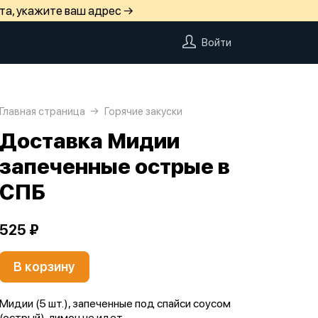
та, укажите ваш адрес →
Войти
Главная страница
Горячие закуски
Доставка Мидии
запеченные острые в
СПБ
525 ₽
В корзину
Мидии (5 шт.), запеченные под спайси соусом
(острый), лимон не идет