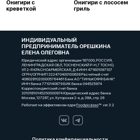
Онигири с
Онигири с лососем
креветкой
гриль
ИНДИВИДУАЛЬНЫЙ
ПРЕДПРИНИМАТЕЛЬ ОРЕШКИНА
ЕЛЕНА ОЛЕГОВНА
Юридический адрес организации 187000, РОССИЯ,
ЛЕНИНГРАДСКАЯ ОБЛ, ТОСНЕНСКИЙ Р-Н, Г ТОСНО,
УЛ 2-Я КРАСНОАРМЕЙСКАЯ, Д 4 ИНН 471601097107
ОГРН/ОГРНИП 322470400100638 Расчетный счет
40802810200005764461 Банк АО "ТИНЬКОФФ БАНК"
ИНН банка 7710140679 БИК банка 044525974
Корреспондентский счет банка
30101810145250000974 Юридический адрес банка
Москва, 127287, ул. Хуторская 2-я, д. 38А, стр. 26
Работает на эффективном ядре
Foodpicásso
ver. 3.2
Политика конфиденциальности