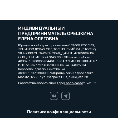
ИНДИВИДУАЛЬНЫЙ
ПРЕДПРИНИМАТЕЛЬ ОРЕШКИНА
ЕЛЕНА ОЛЕГОВНА
Юридический адрес организации 187000, РОССИЯ,
ЛЕНИНГРАДСКАЯ ОБЛ, ТОСНЕНСКИЙ Р-Н, Г ТОСНО,
УЛ 2-Я КРАСНОАРМЕЙСКАЯ, Д 4 ИНН 471601097107
ОГРН/ОГРНИП 322470400100638 Расчетный счет
40802810200005764461 Банк АО "ТИНЬКОФФ БАНК"
ИНН банка 7710140679 БИК банка 044525974
Корреспондентский счет банка
30101810145250000974 Юридический адрес банка
Москва, 127287, ул. Хуторская 2-я, д. 38А, стр. 26
Работает на эффективном ядре
Foodpicásso
ver. 3.2
Политика конфиденциальности