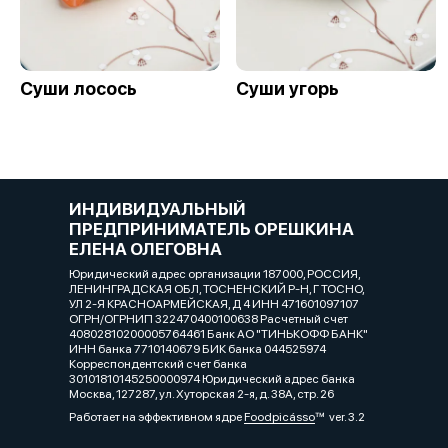
Суши лосось
Суши угорь
ИНДИВИДУАЛЬНЫЙ
ПРЕДПРИНИМАТЕЛЬ ОРЕШКИНА
ЕЛЕНА ОЛЕГОВНА
Юридический адрес организации 187000, РОССИЯ,
ЛЕНИНГРАДСКАЯ ОБЛ, ТОСНЕНСКИЙ Р-Н, Г ТОСНО,
УЛ 2-Я КРАСНОАРМЕЙСКАЯ, Д 4 ИНН 471601097107
ОГРН/ОГРНИП 322470400100638 Расчетный счет
40802810200005764461 Банк АО "ТИНЬКОФФ БАНК"
ИНН банка 7710140679 БИК банка 044525974
Корреспондентский счет банка
30101810145250000974 Юридический адрес банка
Москва, 127287, ул. Хуторская 2-я, д. 38А, стр. 26
Работает на эффективном ядре
Foodpicásso
ver. 3.2