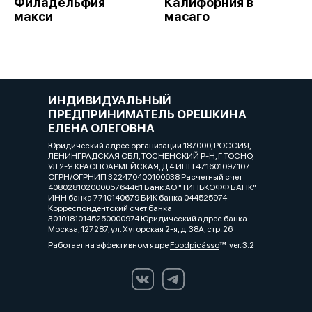
Филадельфия
Калифорния в
макси
масаго
ИНДИВИДУАЛЬНЫЙ
ПРЕДПРИНИМАТЕЛЬ ОРЕШКИНА
ЕЛЕНА ОЛЕГОВНА
Юридический адрес организации 187000, РОССИЯ,
ЛЕНИНГРАДСКАЯ ОБЛ, ТОСНЕНСКИЙ Р-Н, Г ТОСНО,
УЛ 2-Я КРАСНОАРМЕЙСКАЯ, Д 4 ИНН 471601097107
ОГРН/ОГРНИП 322470400100638 Расчетный счет
40802810200005764461 Банк АО "ТИНЬКОФФ БАНК"
ИНН банка 7710140679 БИК банка 044525974
Корреспондентский счет банка
30101810145250000974 Юридический адрес банка
Москва, 127287, ул. Хуторская 2-я, д. 38А, стр. 26
Работает на эффективном ядре
Foodpicásso
ver. 3.2