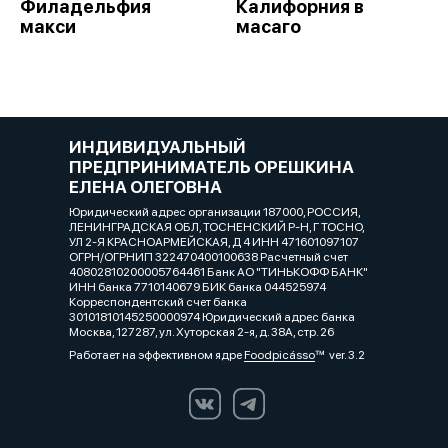
Филадельфия
Калифорния в
макси
масаго
ИНДИВИДУАЛЬНЫЙ
ПРЕДПРИНИМАТЕЛЬ ОРЕШКИНА
ЕЛЕНА ОЛЕГОВНА
Юридический адрес организации 187000, РОССИЯ,
ЛЕНИНГРАДСКАЯ ОБЛ, ТОСНЕНСКИЙ Р-Н, Г ТОСНО,
УЛ 2-Я КРАСНОАРМЕЙСКАЯ, Д 4 ИНН 471601097107
ОГРН/ОГРНИП 322470400100638 Расчетный счет
40802810200005764461 Банк АО "ТИНЬКОФФ БАНК"
ИНН банка 7710140679 БИК банка 044525974
Корреспондентский счет банка
30101810145250000974 Юридический адрес банка
Москва, 127287, ул. Хуторская 2-я, д. 38А, стр. 26
Работает на эффективном ядре
Foodpicásso
ver. 3.2